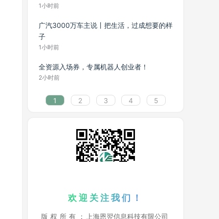
1小时前
广汽3000万车主说丨把生活，过成想要的样
子
1小时前
全资源入场券，专属机器人创业者！
2小时前
1
2
3
4
5
欢迎关注我们！
版
权
所
有
：
上海恩翌信息科技有限公司