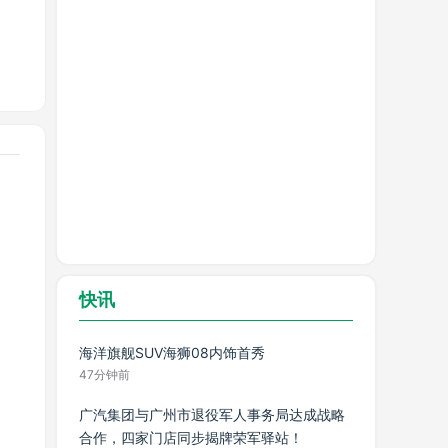
达8
整个
，确
用车
快讯
海洋旗舰SUV海狮08内饰首秀
47分钟前
广汽集团与广州市退役军人事务局达成战略
合作，四家门店同步揭牌荣军驿站！