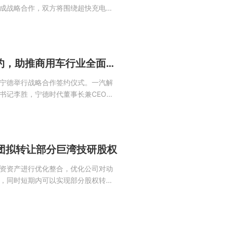
成战略合作，双方将围绕超快充电池
程等领域展开全产业链协同，助力“双
领与基建实力的强强联合巨湾技研作为
合所有制...
一汽解放与宁德时代签约，助推商用车行业全面电动化
宁德举行战略合作签约仪式。一汽解
书记李胜，宁德时代董事长兼CEO曾
供应采购部部长赵立彬，宁德时代重
签约。一汽解放是一家拥有71年历史
深圳证券交易所...
集团拟转让部分巨湾技研股权
资资产进行优化整合，优化公司对动
，同时短期内可以实现部分股权转让
12月3日晚，广汽集团（601238）
有的15.82%广州巨湾技研有限公司
股东...