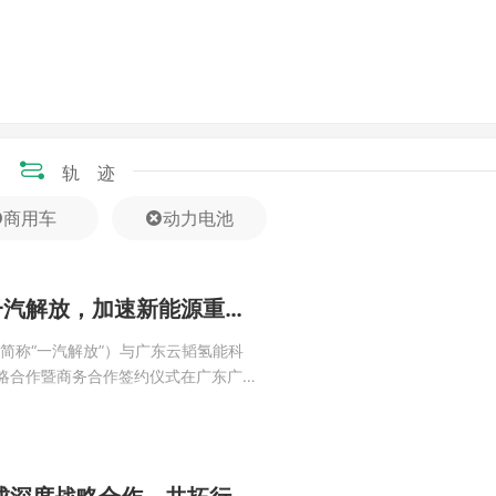
车燃料电池系统量身打造的超充电池，额定4C、峰值可
，更为整车提供了澎湃不竭的动力补充。高倍率性能保证
电池”也拥有优秀的低温性能，可以在-20℃时2C放电
输出，拓宽了新能源商用车的适用范围和场景。
轨迹
一步加大研发投入，加速技术成果转化，全力推动整个商
商用车
动力电池
乃至全球的碳减排事业贡献更多力量。
强强联合！云韬氢能×一汽解放，加速新能源重卡160万辆规模化进程
简称“一汽解放”）与广东云韬氢能科
战略合作暨商务合作签约仪式在广东广州
理张小帆，云韬氢能董事长杨强出席
中国一汽战略与合作部氢能产业发展
备共同签署了...