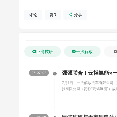
了前所未有的新能源解决方案。这款专为商用
评论
赞0
分享
至10C的充放电效率，不仅树立了行业标杆
系统稳定性的同时，“巨湾技研氢燃料专用超充
保商用车在极端气候下也能保持强劲的动力
巨湾技研将以此次技术革新为契机，进
巨湾技研
一汽解放
行业向更加绿色、环保的未来迈进，为我国
26-07-08
7月1日，一汽解放汽车有限公司（
技有限公司（简称“云韬氢能”）
举行。中国一汽党委常委、副总经
仪式并见证签约。在签约仪式上，
办公室主任刘江唯与云韬氢能总裁张