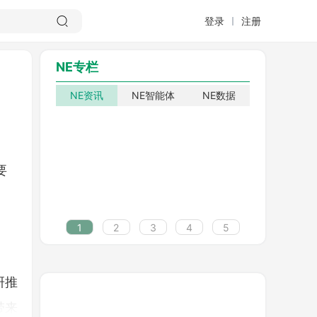
登录
注册
NE专栏
NE资讯
NE智能体
NE数据
要
1
2
3
4
5
研推
带来