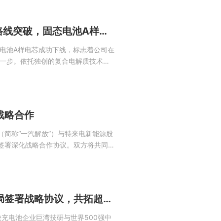
安，锂...
巨湾技研 | 复合电解质路线突破，固态电池A样电芯成功下线
电池A样电芯成功下线，标志着公司在
一步。依托独创的复合电解质技术路
核心难题，实现了超快充、高安全、
内固态电池商业化落地。01复合电解
颈当前全球固态电...
战略合作
（简称“一汽解放”）与特来电新能源股
式签署深化战略合作协议。双方将共同致
聚焦新能源商用车充电网络全球化布
色低碳转型发展。一汽解放董事长、
于德翔出席...
巨湾技研与中铁二十五局签署战略协议，共拓超快充全产业链合作
超快充电池企业巨湾技研与世界500强中