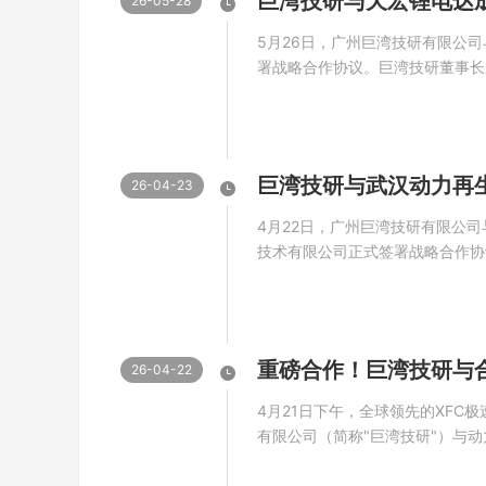
26-05-28
5月26日，广州巨湾技研有限公
署战略合作协议。巨湾技研董事长
场进行了签约，巨湾技研AI电控
销中心副总、秦俊伟营销中心动力
负责人等一同参与了签约仪式。此次
26-04-23
4月22日，广州巨湾技研有限公
技术有限公司正式签署战略合作协
收-材料再生-再制造”全生命周期
料”的创新模式，构建电池产业绿
博士与动力再生董事长张宇平博士现
26-04-22
4月21日下午，全球领先的XFC
有限公司（简称"巨湾技研"）与
团旗下投资公司品牌:合锂循环（
能源”）今日正式签署战略合作协