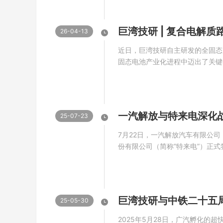
总经理王盛巍，天衍集团董事长陈伟
26-04-13
近日，巨湾技研自主研发的全固态
固态电池产业化进程中迈出了关键
线，巨湾固态电池攻克了行业多项
高能量密度三重性能跃升，领跑国
质路线破局，攻克全固态电池核心瓶
一汽解放与特来电深化
25-07-23
7月22日，一汽解放汽车有限公司
份有限公司（简称“特来电”）正
力于新能源生态共建及产业协同，
局，加速推动全球交通运输行业绿
党委书记李胜，特锐德特来电董事长
25-05-30
2025年5月28日，广汽孵化的