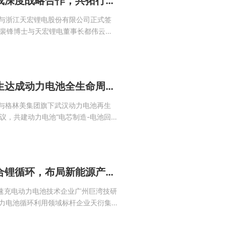
巨湾技研与天宏锂电达成深度战略合作，共拓行业发展新篇章
司与浙江天宏锂电股份有限公司正式签
裴锋博士与天宏锂电董事长都伟云现
研究院院长李毅崑、天宏锂电周志伟营
部负责人、敖思超营销中心虚拟电厂
合作将围绕商用车...
巨湾技研与武汉动力再生达成动力电池全生命周期绿色产业链战略合作
司与格林美集团旗下武汉动力电池再生
议，共建动力电池“电芯制造-电池回
绿色产业链，旨在通过“废料换原材
色低碳循环体系。巨湾技研董事长裴锋
场进行了签约...
重磅合作！巨湾技研与合锂循环，布局新能源产业“技术+循环”新赛道
极速充电动力电池技术企业广州巨湾技研
动力电池循环利用领域标杆企业天衍集
湖北锂合新能源有限公司，简称“锂合新
议。巨湾技研董事长裴锋、新业事业部