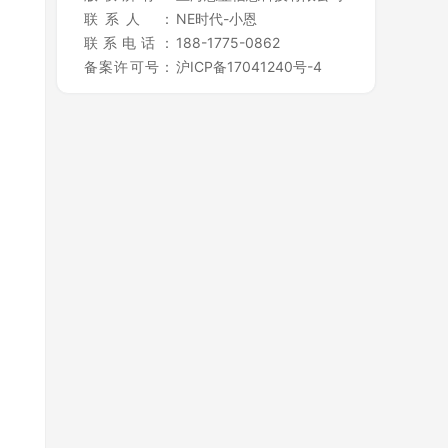
联
系
人
：
NE时代-小恩
联
系
电
话
：
188-1775-0862
备
案
许
可
号
：
沪ICP备17041240号-4