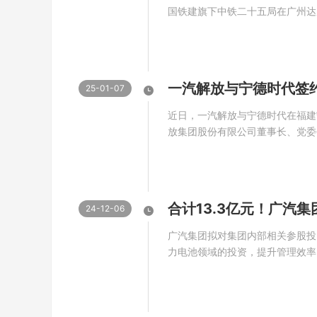
国铁建旗下中铁二十五局在广州达
销售、超充场站建设运营及厂房工
碳”目标落地。战略签约：技术引
广汽集团首家内部孵化的民营控股混
25-01-07
近日，一汽解放与宁德时代在福建
放集团股份有限公司董事长、党委
毓群等出席并见证签约。一汽解放
工业务部执行总裁来永杰代表双方
的商用车制造企业，2020年5月在
合计13.3亿元！广汽
24-12-06
广汽集团拟对集团内部相关参股投
力电池领域的投资，提升管理效率
的较好收益，为后续发展奠定基础。
发布公告，公司拟按评估价格将其持
（下称“巨湾技研”）股权转让给控股