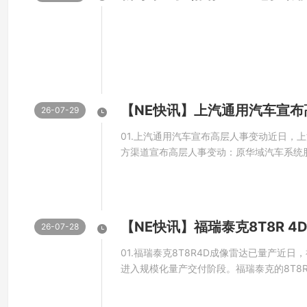
Flash 与总计 80 KB TCM，均支持 ECC 
率，为复杂的运行工况提供更高的可靠性。自研mMA
方根、滤波等复杂运算，为电机控制与数字电源场景
04.
26-07-29
01.上汽通用汽车宣布高层人事变动近日，
奇瑞推出600 Wh/kg固态电池模组
方渠道宣布高层人事变动：原华域汽车系统
替卢晓，出任上汽通用汽车总经理；卢晓同
10月18日，在2025奇瑞全球创新大会上展
接替王骏，王骏留任上汽集团副总经济师兼
自1998年起长期深耕上汽通用与泛亚汽车技术
组采用原位聚合体系固态电解质、富锂锰正极材料等技
酸铁锂电池（约180Wh/kg）的3倍以上，装车后，电
26-07-28
且，该电池通过针刺、钻孔等极端安全测试，具备高
01.福瑞泰克8T8R4D成像雷达已量产近日，
进入规模化量产交付阶段。福瑞泰克的8T8R
并非简单的参数迭代，是一次从底层架构到
托全链路技术优势，FVR60相比上一代方