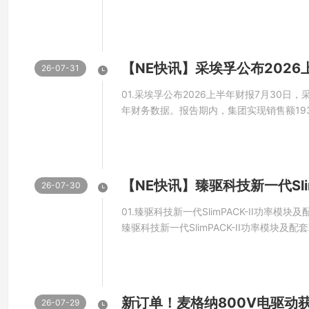
半绝缘衬底01.舍弗勒推出新一代氮化镓车
新一代全球车载电源平台，涵盖双向氮化镓
03.
台和氮化镓DCDC平...
纳芯微发布 NS800RT115x 系列实时控制 MCU/
26-07-31
01.采埃孚公布2026上半年财报7月30日，
近日，纳芯微正式推出 NS800RT115x 系列高性价
年财务数据。报告期内，集团实现销售额19
亿欧元下降2.0%；剔除汇率及并购因素后，
高达 200 MHz，搭载自研 mMATH 数学加速核，
球汽车行业需求持续低迷的情况下，采埃孚
接口以及功能安全模块，可高效处理三角函数、反三
产品组合调整提升了盈利水平...
效率，可广泛应用于车身电子与照明、电机驱动器、数字电源
26-07-30
AEC-Q100 Grade 1 标准的型号，为汽车与
01.臻驱科技新一代SlimPACK-II功率
臻驱科技新一代SlimPACK-II功率模块及
付。该模块平台依托大面积铜烧结、铜键合
提升产品可靠性与综合性价比。平台覆盖50-
适配新能源汽车主驱、...
NS800RT115x系列采用 200 MHz Cortex®
新订单！麦格纳800V电驱动
26-07-29