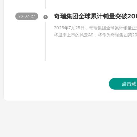
去年创新大会上，奇瑞汽车表示鲲鹏系列固态电
提升30%，最大探测距离达3...
2027年批量上市。
26-07-27
2026年7月25日，奇瑞集团全球累计销量正
奇瑞汽车同时拥有电芯和系统自研自制能力，从
将迎来上市的风云A9，将作为奇瑞集团第2
储、大数据应用等多角度对电池安全进行全面剖析，
户。奇瑞集团第2000万辆车落在风云A9
风云是奇瑞打造的第一款车，也是奇瑞第一
造出了极致安全的鲲鹏电池。
已全系焕新为新能源智能车。风云A9...
点击载