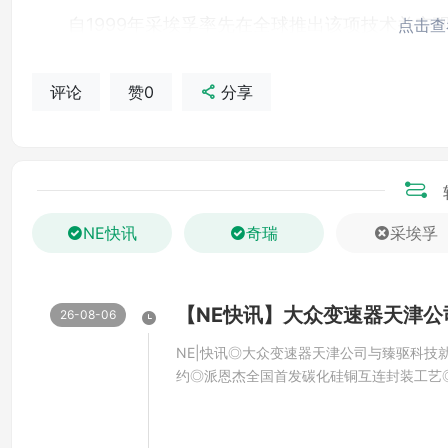
自1999年采埃孚率先在全球推出该项技术并实现
点击查
实现本地化生产，至今已发展至第六代，成为智能机
评论
赞0
分享
未来，新工厂还将引入下一代线控制动卡钳（E
分。这种先进车辆制动技术融合电驱动与机械制动双
是采埃孚应对汽车智能化转型以及软件定义汽车的关
从“中国车谷”走向世界，为全球客户提供更安全、更
NE快讯
奇瑞
采埃孚
02.
26-08-06
士兰微12英寸模拟集成电路芯片生产线在厦门
NE|快讯◎大众变速器天津公司与臻驱科技
约◎派恩杰全国首发碳化硅铜互连封装工艺
10月18日，杭州士兰微电子股份有限公司在厦
略合作协议01.大众变速器天津公司与臻驱
目战略合作协议》，在厦门市海沧区投资建设一条对
录签约近日，大众汽车自动变速器（天津）
速器天津公司）与臻驱科技（上海）股份有限公