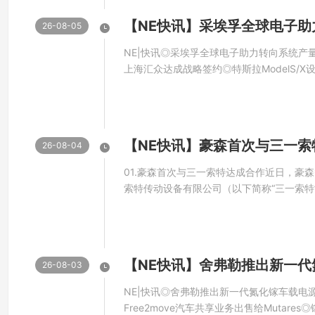
识产权的12英寸高端模拟集成电路芯片生产线。厦
26-08-05
《12英寸高端模拟集成电路芯片制造生产线项目投
NE|快讯◎采埃孚全球电子助力转向系统产
微签署了《银企战略合作协议》。
上海汇众达成战略签约◎特斯拉ModelS/X
球电子助力转向系统产量突破1亿近日，采
（EPS）产量突破1亿。自2001年首次推出
该项目规划总投资200亿元人民币，计划分两期建
转向的替代方案，逐步发展为...
年底前开工建设，于2027年四季度初步通线并投产，
26-08-04
路芯片的生产能力。二期规划将在一期的基础上再投资
01.豪森首次与三一索特达成合作近日，豪
索特传动设备有限公司（以下简称“三一索特
项目。这是豪森智能与三一索特的首次合作
领域拓展上的崭新突破。当下，工程机械市
两期建设完成后，将在厦门市海沧区形成年产5
集团的全球市场份额仍在稳步攀升。此次选择豪
育一家具有国际化经营能力的半导体公司，填补国内
26-08-03
关键芯片的空白，同时支撑带动产业链上下游企业在
NE|快讯◎舍弗勒推出新一代氮化镓车载电源平台◎
集作出贡献。
Free2move汽车共享业务出售给Mutar